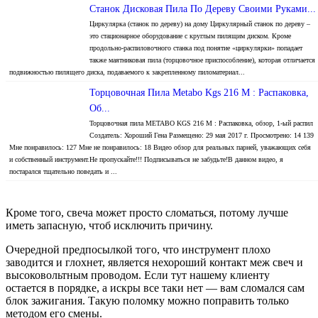
Станок Дисковая Пила По Дереву Своими Руками...
Циркулярка (станок по дереву) на дому Циркулярный станок по дереву –
это стационарное оборудование с круглым пилящим диском. Кроме
продольно-распиловочного станка под понятие «циркулярки» попадает
также маятниковая пила (торцовочное приспособление), которая отличается
подвижностью пилящего диска, подаваемого к закрепленному пиломатериал...
Торцовочная Пила Metabo Kgs 216 M : Распаковка,
Об...
Торцовочная пила METABO KGS 216 M : Распаковка, обзор, 1-ый распил
Создатель: Хороший Гена Размещено: 29 мая 2017 г. Просмотрено: 14 139
Мне понравилось: 127 Мне не понравилось: 18 Видео обзор для реальных парней, уважающих себя
и собственный инструмент.Не пропускайте!!! Подписываться не забудьте!В данном видео, я
постарался тщательно поведать и ...
Кроме того, свеча может просто сломаться, потому лучше
иметь запасную, чтоб исключить причину.
Очередной предпосылкой того, что инструмент плохо
заводится и глохнет, является нехороший контакт меж свеч и
высоковольтным проводом. Если тут нашему клиенту
остается в порядке, а искры все таки нет — вам сломался сам
блок зажигания. Такую поломку можно поправить только
методом его смены.