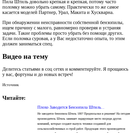
Пила Штиль довольно крепкая и крепкая, потому часто
поломку можно убрать самому. Практически то же самое
касается моделей Партнер, Урал, Макита и Хускварна.
При обнаружении неисправности собственной бензопилы,
ищем причину с малого, равномерно проверяя и устраняя
задачи. Такие проблемы просто убрать без помощи других.
Если поломка суровая, а у Вас недостаточно опыта, то этим
должен заниматься спец.
Видео на тему
Делитесь статьями в соц сетях и комментируйте. Я прощаюсь
у вас, фортуны и до новых встреч!
Источник
Читайте:
Плохо Заводится Бензопила Штиль...
Не заводится бензопила Штиль 180? Предпосылки и решение! На сегодня
производитель Штиль занимает лидирующее место посреди других
компаний, которые создают выпуск техники созданной для
сельскохозяйственных и строй работ. Продукция этого производителя