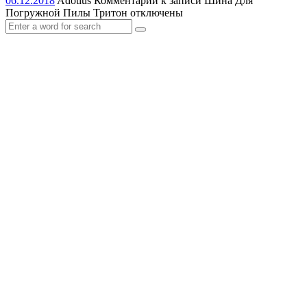
06.12.2018
Adotius
Комментарии
к записи Шина Для
Погружной Пилы Тритон
отключены