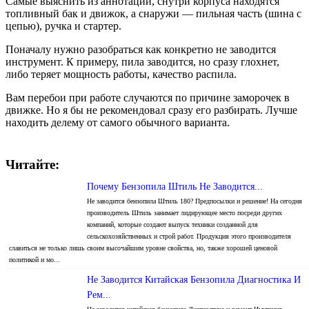
Самые выяснить из аннотации, снутри корпуса находятся
топливный бак и движок, а снаружи — пильная часть (шина с
цепью), ручка и стартер.
Поначалу нужно разобраться как конкретно не заводится
инструмент. К примеру, пила заводится, но сразу глохнет,
либо теряет мощность работы, качество распила.
Вам перебои при работе случаются по причине заморочек в
движке. Но я бы не рекомендовал сразу его разбирать. Лучше
находить делему от самого обычного варианта.
Читайте:
Почему Бензопила Штиль Не Заводится...
Не заводится бензопила Штиль 180? Предпосылки и решение! На сегодня
производитель Штиль занимает лидирующее место посреди других
компаний, которые создают выпуск техники созданной для
сельскохозяйственных и строй работ. Продукция этого производителя
славиться не только лишь своим высочайшим уровне свойства, но, также хорошей ценовой
политикой и мо...
Не Заводится Китайская Бензопила Диагностика И
Рем...