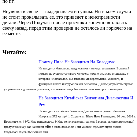
по пт.
Неувязка в свече — выдергиваем и сушим. Ни в коем случаи
не стоит прокалывать ее, это приведет к неисправности
детали. Через Получаса после просушки конечно вставлять
свечу назад, перед этим проверив не осталось ли горючего на
ее месте.
Читайте:
Почему Пила Не Заводится На Холодную...
Не заводится бензопила: предпосылки и методы устранения В данный
момент, не существует такого человека, трудно отыскать владельца, у
которого не оставалось бы такового универсального, удобного, и
функционального инструмента как бензопила. Данное устройство глубоко
укоренилось в домашних условиях, это понятно ведь бензопила стала нам просто неподмен...
Не Заводится Китайская Бензопила Диагностика И
Рем...
Не заводится китайская бензопила Диагностика и ремонт Имитация
Husqvarna 372 xp mp4 1 Создатель: Tehno Haos Размещено: 20 дек. 2016 г.
Просмотрено: 4 972 Мне понравилось: 9 Мне не понравилось: одному Заказать высококачественный
продукт можна у нас на нашем сайте ! tehno-haos.in.ua Теги youtube: #ремонт #цепи #звено
#порвалась #цепь #бензопила #шт...