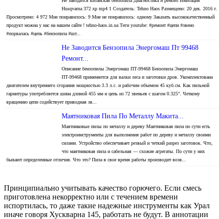
Не заводится китайская бензопила Диагностика и ремонт Имитация
Husqvarna 372 xp mp4 1 Создатель: Tehno Haos Размещено: 20 дек. 2016 г.
Просмотрено: 4 972 Мне понравилось: 9 Мне не понравилось: одному Заказать высококачественный
продукт можна у нас на нашем сайте ! tehno-haos.in.ua Теги youtube: #ремонт #цепи #звено
#порвалась #цепь #бензопила #шт...
Не Заводится Бензопила Энергомаш Пт 99468
Ремонт...
Описание бензопилы Энергомаш ПТ-99468 Бензопила Энергомаш
ПТ-99468 применяется для валки леса и заготовки дров. Укомплектована
двигателем внутреннего сгорания мощностью 3.3 л.с. и рабочим объемом 45 куб.см. Как пильной
гарнитуры употребляется шина длиной 455 мм и цепь из 72 звеньев с шагом 0.325". Четкому
вращению цепи содействует приводная зв...
Маятниковая Пила По Металлу Макита...
Маятниковые пилы по металлу и дереву Маятниковая пила по сути есть
электроинструменты для выполнения работ по дереву и металлу своими
силами. Устройство обеспечивает резвый и четкий разрез заготовок. Что,
что маятниковая пила и сабельная — схожие агрегаты. По сути у них
бывают определенные отличия. Что это? Пила в свое время работы производит возв...
Принципиально учитывать качество горючего. Если смесь
приготовлена некорректно или с течением времени
испортилась, то даже такие надежные инструменты как Урал
иначе говоря Хускварна 145, работать не будут. В аннотации