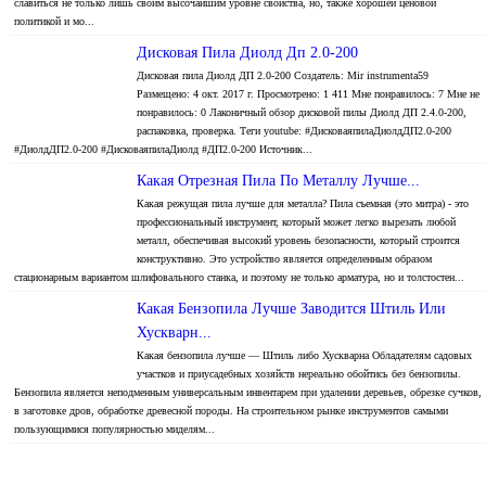
славиться не только лишь своим высочайшим уровне свойства, но, также хорошей ценовой
политикой и мо...
Дисковая Пила Диолд Дп 2.0-200
Дисковая пила Диолд ДП 2.0-200 Создатель: Mir instrumenta59
Размещено: 4 окт. 2017 г. Просмотрено: 1 411 Мне понравилось: 7 Мне не
понравилось: 0 Лаконичный обзор дисковой пилы Диолд ДП 2.4.0-200,
распаковка, проверка. Теги youtube: #ДисковаяпилаДиолдДП2.0-200
#ДиолдДП2.0-200 #ДисковаяпилаДиолд #ДП2.0-200 Источник...
Какая Отрезная Пила По Металлу Лучше...
Какая режущая пила лучше для металла? Пила съемная (это митра) - это
профессиональный инструмент, который может легко вырезать любой
металл, обеспечивая высокий уровень безопасности, который строится
конструктивно. Это устройство является определенным образом
стационарным вариантом шлифовального станка, и поэтому не только арматура, но и толстостен...
Какая Бензопила Лучше Заводится Штиль Или
Хускварн...
Какая бензопила лучше — Штиль либо Хускварна Обладателям садовых
участков и приусадебных хозяйств нереально обойтись без бензопилы.
Бензопила является неподменным универсальным инвентарем при удалении деревьев, обрезке сучков,
в заготовке дров, обработке древесной породы. На строительном рынке инструментов самыми
пользующимися популярностью миделям...