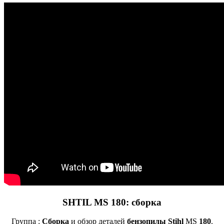
SHTIL MS 180: сборка
Группа :
Сборка
и обзор деталей
бензопилы Stihl
MS
180
.