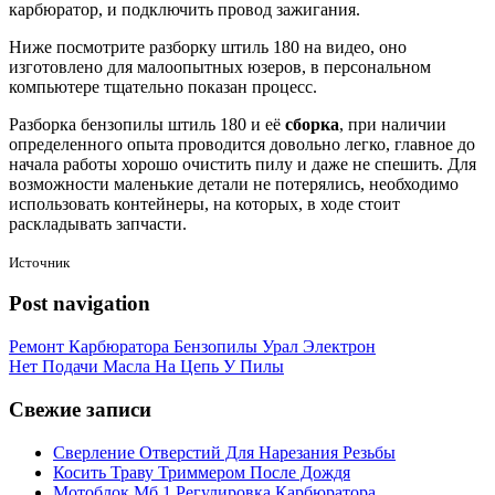
карбюратор, и подключить провод зажигания.
Ниже посмотрите разборку штиль 180 на видео, оно
изготовлено для малоопытных юзеров, в персональном
компьютере тщательно показан процесс.
Разборка бензопилы штиль 180 и её
сборка
, при наличии
определенного опыта проводится довольно легко, главное до
начала работы хорошо очистить пилу и даже не спешить. Для
возможности маленькие детали не потерялись, необходимо
использовать контейнеры, на которых, в ходе стоит
раскладывать запчасти.
Источник
Post navigation
Ремонт Карбюратора Бензопилы Урал Электрон
Нет Подачи Масла На Цепь У Пилы
Свежие записи
Сверление Отверстий Для Нарезания Резьбы
Косить Траву Триммером После Дождя
Мотоблок Мб 1 Регулировка Карбюратора