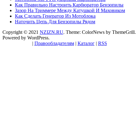
Как Правильно Настроить Карбюратор Бензопилы
Зазор На Триммере Между Катушкой И Маховиком
Как Сделать Генератор Из Мотоблока
Наточить Цепь Для Бензопилы Рядом
Copyright © 2021
NZIZN.RU
. Theme: ColorNews by
ThemeGrill
.
Powered by
WordPress
.
|
Правообладателям
|
Каталог
|
RSS