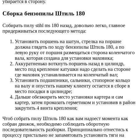
убирается в сторону.
Сборка
бензопилы
Штиль
180
Собирать пилу stihl ms 180 назад, довольно легко, главное
придерживаться последующего метода:
Установить поршень на шатун, стрелка на поршне
должна глядеть по ходу бензопилы Штиль 180, а по
левую руку от поршня размещаться сторона коленчатого
вала, которая создана для установки маховика;
Аккуратненько воткнуть поршень назад в цилиндр,
место под крепление катушки надо сделать на стороне
где маховик устанавливается на коленчатый вал;
Установить подшипники, сальники, стопорное кольцо
на валу и опустить нашему клиенту остается в сборе в
место посадки в цилиндре;
Дальше обезжирить место установки картера и сам
картер, затем промазать герметиком и установив в район
закрутить 4 винта крепления;
Чтоб собрать пилу Штиль 180 как вам надоест момента как
собран движок, необходимо соблюдать оборотную
последовательность разборки. Принципиально отнестись к
процессу пристально не запамятовать установить тяги на