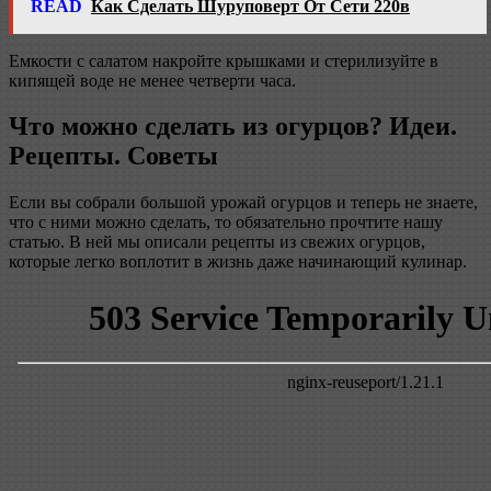
READ
Как Сделать Шуруповерт От Сети 220в
Емкости с салатом накройте крышками и стерилизуйте в
кипящей воде не менее четверти часа.
Что можно сделать из огурцов? Идеи.
Рецепты. Советы
Если вы собрали большой урожай огурцов и теперь не знаете,
что с ними можно сделать, то обязательно прочтите нашу
статью. В ней мы описали рецепты из свежих огурцов,
которые легко воплотит в жизнь даже начинающий кулинар.