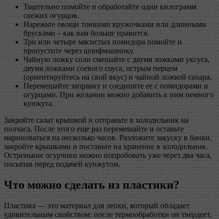
Тщательно помойте и обработайте один килограмм
свежих огурцов.
Нарежьте овощи тонкими кружочками или длинными
брусками – как вам больше нравится.
Три или четыре мясистых помидора помойте и
пропустите через шлифмашинку.
Чайную ложку соли смешайте с двумя ложками уксуса,
двумя ложками соевого соуса, острым перцем
(ориентируйтесь на свой вкус) и чайной ложкой сахара.
Перемешайте заправку и соедините ее с помидорами и
огурцами. При желании можно добавить к ним немного
кунжута.
Закройте салат крышкой и отправьте в холодильник на
полчаса. После этого еще раз перемешайте и оставьте
мариноваться на несколько часов. Разложите закуску в банки,
закройте крышками и поставьте на хранение в холодильник.
Остренькие огурчики можно попробовать уже через два часа,
посыпав перед подачей кунжутом.
Что можно
сделать
из пластики?
Пластика — это материал для лепки, который обладает
удивительным свойством: после термообработки он твердеет,