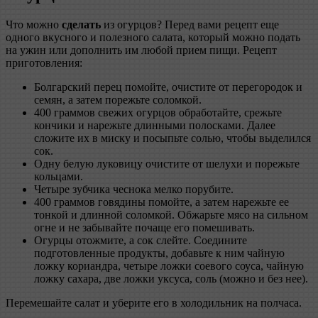
Что можно
сделать
из огурцов? Перед вами рецепт еще
одного вкусного и полезного салата, который можно подать
на ужин или дополнить им любой прием пищи. Рецепт
приготовления:
Болгарский перец помойте, очистите от перегородок и
семян, а затем порежьте соломкой.
400 граммов свежих огурцов обработайте, срежьте
кончики и нарежьте длинными полосками. Далее
сложите их в миску и посыпьте солью, чтобы выделился
сок.
Одну белую луковицу очистите от шелухи и порежьте
кольцами.
Четыре зубчика чеснока мелко порубите.
400 граммов говядины помойте, а затем нарежьте ее
тонкой и длинной соломкой. Обжарьте мясо на сильном
огне и не забывайте почаще его помешивать.
Огурцы отожмите, а сок слейте. Соедините
подготовленные продукты, добавьте к ним чайную
ложку кориандра, четыре ложки соевого соуса, чайную
ложку сахара, две ложки уксуса, соль (можно и без нее).
Перемешайте салат и уберите его в холодильник на полчаса.