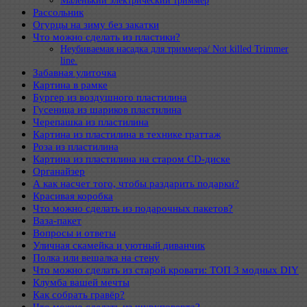
Рассольник
Огурцы на зиму без закатки
Что можно сделать из пластики?
Неубиваемая насадка для триммера/ Not killed Trimmer
line.
Забавная улиточка
Картина в рамке
Бургер из воздушного пластилина
Гусеница из шариков пластилина
Черепашка из пластилина
Картина из пластилина в технике граттаж
Роза из пластилина
Картина из пластилина на старом CD-диске
Органайзер
А как насчет того, чтобы раздарить подарки?
Красивая коробка
Что можно сделать из подарочных пакетов?
Ваза-пакет
Вопросы и ответы
Уличная скамейка и уютный диванчик
Полка или вешалка на стену
Что можно сделать из старой кровати: ТОП 3 модных DIY
Клумба вашей мечты
Как собрать гравёр?
Что можно сделать из шуруповерта?