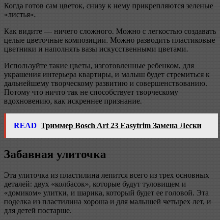
Когда готов сам цветок, снизу к нему прикрепляются зеленые
«листья».
Как видите — ничего сложного. Можно с легкостью создавать
целые цветочные композиции. Можно разводить пластиковые
цветники и наполнять вазы искусственными цветами.
Используйте такие цветы, изготовленные ребенком, для
украшения интерьера квартиры, и малыш будет стремиться к
дальнейшему творческому развитию и совершенствованию.
Потому что ничто так не способствует творческому
вдохновению, как искреннее признание.
READ
Триммер Bosch Art 23 Easytrim Замена Лески
Забавная улиточка
Эта улиточка из пластилина лепится всего из трех основных
деталей: двух «колбасок», которые будут туловищем и
«домиком» улитки, и шарика, который будет ее головой. Эта
поделка из пластилина хороша и для малышей четырех лет, и
для детей постарше.