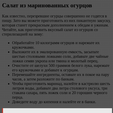
Салат из маринованных огурцов
Как известно, перезревшие огурцы совершенно не годятся в
пищу. Зато вы можете приготовить из них пикантную закуску,
которая станет прекрасным дополнением к обедам и ужинам.
Читайте, как приготовить вкусный салат из огурцов со
стерилизацией на зиму:
Обработайте 10 килограмм огурцов и нарежьте их
кружочками.
Выложите их в эмалированную емкость, засыпьте
шестью столовыми ложками соли, добавьте две чайные
ложки семян укропа или тмина и молотый перец.
Очистите от шелухи 500 граммов белого лука, нарежьте
его кружочками и добавьте к огурцам.
Перемешайте ингредиенты, оставьте их в покое на пару
часов, а затем разложите по банкам.
Чтобы приготовить маринад, налейте в кастрюлю шесть
литров воды, добавьте два литра столового уксуса, три
стакана сахара, пять ложек соли и 20 горошин черного
перца.
Доведите воду до кипения и налейте ее в банки.