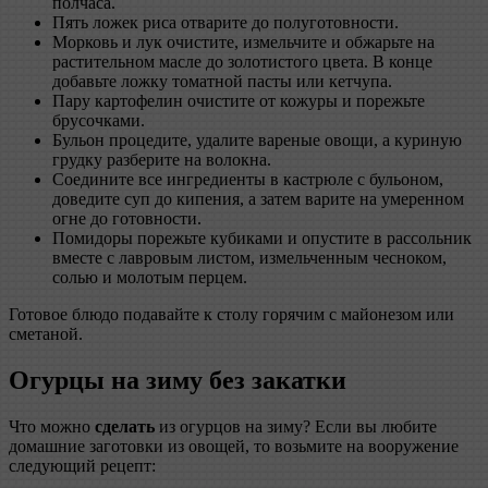
полчаса.
Пять ложек риса отварите до полуготовности.
Морковь и лук очистите, измельчите и обжарьте на
растительном масле до золотистого цвета. В конце
добавьте ложку томатной пасты или кетчупа.
Пару картофелин очистите от кожуры и порежьте
брусочками.
Бульон процедите, удалите вареные овощи, а куриную
грудку разберите на волокна.
Соедините все ингредиенты в кастрюле с бульоном,
доведите суп до кипения, а затем варите на умеренном
огне до готовности.
Помидоры порежьте кубиками и опустите в рассольник
вместе с лавровым листом, измельченным чесноком,
солью и молотым перцем.
Готовое блюдо подавайте к столу горячим с майонезом или
сметаной.
Огурцы на зиму без закатки
Что можно
сделать
из огурцов на зиму? Если вы любите
домашние заготовки из овощей, то возьмите на вооружение
следующий рецепт: