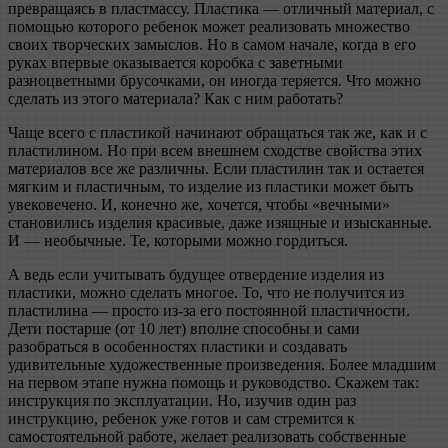
превращаясь в пластмассу. Пластика — отличный материал, с
помощью которого ребенок может реализовать множество
своих творческих замыслов. Но в самом начале, когда в его
руках впервые оказывается коробка с заветными
разноцветными брусочками, он иногда теряется. Что можно
сделать из этого материала? Как с ним работать?
Чаще всего с пластикой начинают обращаться так же, как и с
пластилином. Но при всем внешнем сходстве свойства этих
материалов все же различны. Если пластилин так и остается
мягким и пластичным, то изделие из пластики может быть
увековечено. И, конечно же, хочется, чтобы «вечными»
становились изделия красивые, даже изящные и изысканные.
И — необычные. Те, которыми можно гордиться.
А ведь если учитывать будущее отвердение изделия из
пластики, можно сделать многое. То, что не получится из
пластилина — просто из-за его постоянной пластичности.
Дети постарше (от 10 лет) вполне способны и сами
разобраться в особенностях пластики и создавать
удивительные художественные произведения. Более младшим
на первом этапе нужна помощь и руководство. Скажем так:
инструкция по эксплуатации. Но, изучив один раз
инструкцию, ребенок уже готов и сам стремится к
самостоятельной работе, желает реализовать собственные