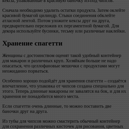
кексы, упакованные в красивую баночку из-под чипсов.
Сначала необходимо удалить остатки продукта. Затем оклейте
красивой бумагой цилиндр. Стыки соединения обклейте
атласной лентой. Потом уложите кексы друг на друга,
предварительно переложив их пергаментной бумагой. Для
декора используйте бусинки, тесьму или различные наклейки.
Хранение спагетти
Женщины с достоинством оценят такой удобный контейнер
для макарон и различных круп. Хозяйкам больше не надо
опасаться, что целлофановые мешочки с продуктами могут
неожиданно порваться.
Особенно хорошо подойдёт для хранения спагетти – создаётся
впечатление, что упаковка от чипсов создана специально для
этого. Теперь длинные макароны не завалятся на бок, и для их
хранения не понадобится много места.
Если спагетти очень длинные, то можно поставить две
баночки друг на друга.
Из тубы для чипсов можно смастерить обычный контейнер
для сохранения различных кисточек для рисования, цветных