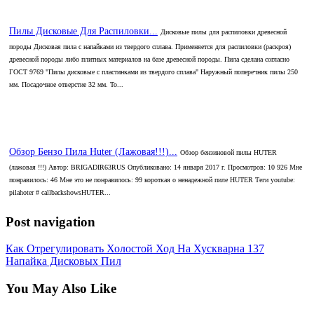
Пилы Дисковые Для Распиловки...
Дисковые пилы для распиловки древесной
породы Дисковая пила с напайками из твердого сплава. Применяется для распиловки (раскроя)
древесной породы либо плитных материалов на базе древесной породы. Пила сделана согласно
ГОСТ 9769 "Пилы дисковые с пластинками из твердого сплава" Наружный поперечник пилы 250
мм. Посадочное отверстие 32 мм. То...
Обзор Бензо Пила Huter (Лажовая!!!)...
Обзор бензиновой пилы HUTER
(лажовая !!!) Автор: BRIGADIR63RUS Опубликовано: 14 января 2017 г. Просмотров: 10 926 Мне
понравилось: 46 Мне это не понравилось: 99 короткая о ненадежной пиле HUTER Теги youtube:
pilahoter # callbackshowsHUTER...
Post navigation
Как Отрегулировать Холостой Ход На Хускварна 137
Напайка Дисковых Пил
You May Also Like