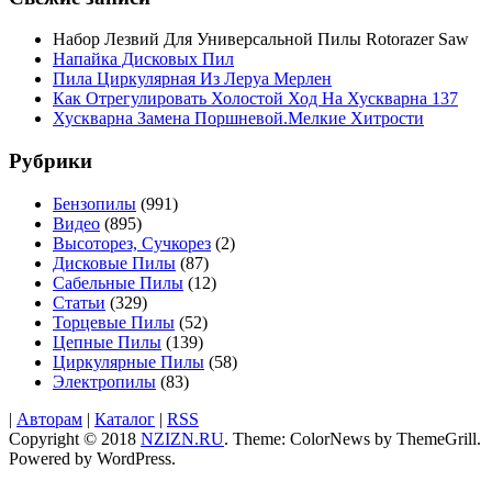
Набор Лезвий Для Универсальной Пилы Rotorazer Saw
Напайка Дисковых Пил
Пила Циркулярная Из Леруа Мерлен
Как Отрегулировать Холостой Ход На Хускварна 137
Хускварна Замена Поршневой.Мелкие Хитрости
Рубрики
Бензопилы
(991)
Видео
(895)
Высоторез, Сучкорез
(2)
Дисковые Пилы
(87)
Сабельные Пилы
(12)
Статьи
(329)
Торцевые Пилы
(52)
Цепные Пилы
(139)
Циркулярные Пилы
(58)
Электропилы
(83)
|
Авторам
|
Каталог
|
RSS
Copyright © 2018
NZIZN.RU
. Theme: ColorNews by
ThemeGrill
.
Powered by
WordPress
.