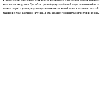
возможности инструмента При работе с ручной циркулярной пилой вопрос о прямолинейности
пиления острый. Существует две концепции обеспечения четной линии: Крепление на пильной
машине (верстаке) фактически круговое. В этом дизайне ручной инструмент постоянно прикре...