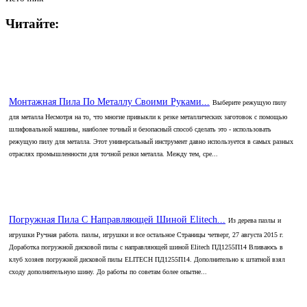
Читайте:
Монтажная Пила По Металлу Своими Руками...
Выберите режущую пилу
для металла Несмотря на то, что многие привыкли к резке металлических заготовок с помощью
шлифовальной машины, наиболее точный и безопасный способ сделать это - использовать
режущую пилу для металла. Этот универсальный инструмент давно используется в самых разных
отраслях промышленности для точной резки металла. Между тем, сре...
Погружная Пила С Направляющей Шиной Elitech...
Из дерева пазлы и
игрушки Ручная работа. пазлы, игрушки и все остальное Страницы четверг, 27 августа 2015 г.
Доработка погружной дисковой пилы с направляющей шиной Elitech ПД1255П14 Вливаюсь в
клуб хозяев погружной дисковой пилы ELITECH ПД1255П14. Дополнительно к штатной взял
сходу дополнительную шину. До работы по советам более опытне...