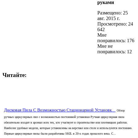
руками
Размещено: 25
авг. 2015 г.
Просмотрено: 24
642
Мне
понравилось: 176
Мне не
понравилось: 12
Читайте:
Дисковая Пила С Возможностью Стационарной Установк...
Обзор
ручных циркулярных пил с возможностью постоянной установки Ручная циркулярная пила
обязательно входит в арсенал всех тех, кто участвует в строительстве или плотницких работах.
Наиболее удобные модели, которые установлены на верстаке или столе и используются постоянно.
Первые циркулярные пилы были разработаны SKIL в 20-х годах прошлого века. С...