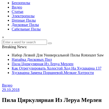
Бензопилы
Видео
Статьи
Электропилы
Цепные Пилы
Дисковые Пилы
Сабельные Пилы
×
Breaking News:
Набор Лезвий Для Универсальной Пилы Rotorazer Saw
Напайка Дисковых Пил
Пила Циркулярная Из Леруа Мерлен
Как Отрегулировать Холостой Ход На Хускварна 137
Хускварна Замена Поршневой.Мелкие Хитрости
Видео
29.10.2018
Пила Циркулярная Из Леруа Мерлен