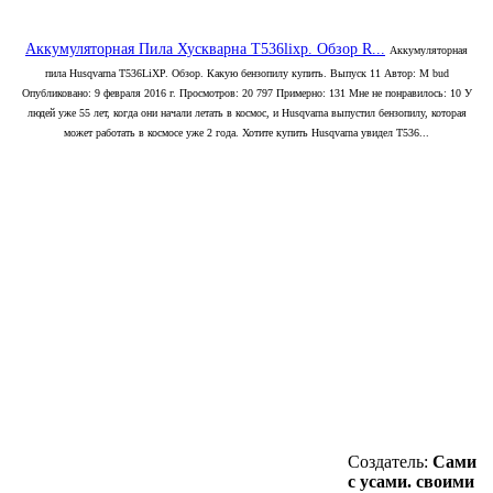
Аккумуляторная Пила Хускварна T536lixp. Обзор R...
Аккумуляторная
пила Husqvarna T536LiXP. Обзор. Какую бензопилу купить. Выпуск 11 Автор: M bud
Опубликовано: 9 февраля 2016 г. Просмотров: 20 797 Примерно: 131 Мне не понравилось: 10 У
людей уже 55 лет, когда они начали летать в космос, и Husqvarna выпустил бензопилу, которая
может работать в космосе уже 2 года. Хотите купить Husqvarna увидел T536...
Создатель:
Сами
с усами. своими