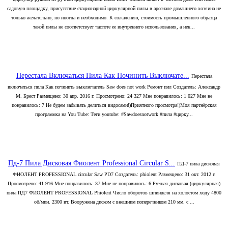
садовую площадку, присутствие стационарной циркулярной пилы в арсенале домашнего хозяина не
только желательно, но иногда и необходимо. К сожалению, стоимость промышленного образца
такой пилы не соответствует частоте ее внутреннего использования, а нек...
Перестала Включаться Пила Как Починить Выключате...
Перестала
включаться пила Как починить выключатель Saw does not work Ремонт пил Создатель: Александр
М. Брест Размещено: 30 апр. 2016 г. Просмотрено: 24 327 Мне понравилось: 1 027 Мне не
понравилось: 7 Не будем забывать делиться видосами!)Приятного просмотра!)Моя партнёрская
программка на You Tube: Теги youtube: #Sawdoesnotwork #пила #цирку...
Пд-7 Пила Дисковая Фиолент Professional Circular S...
ПД-7 пила дисковая
ФИОЛЕНТ PROFESSIONAL circular Saw PD7 Создатель: phiolent Размещено: 31 окт. 2012 г.
Просмотрено: 41 916 Мне понравилось: 37 Мне не понравилось: 6 Ручная дисковая (циркулярная)
пила ПД7 ФИОЛЕНТ PROFESSIONAL Phiolent Число оборотов шпинделя на холостом ходу 4800
об/мин. 2300 вт. Вооружена диском с внешним поперечником 210 мм. с ...