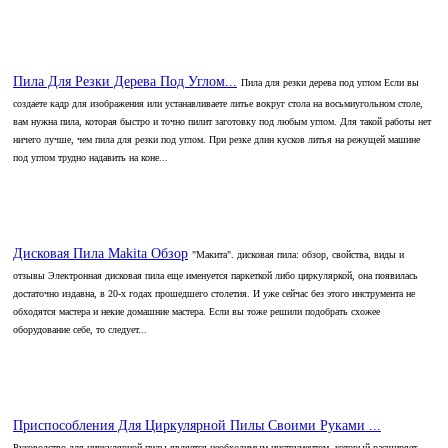
Пила Для Резки Дерева Под Углом...
Пила для резки дерева под углом Если вы
создаете кадр для изображения или устанавливаете литье вокруг стола на восьмиугольном столе,
вам нужна пила, которая быстро и точно пилит заготовку под любым углом. Для такой работы нет
ничего лучше, чем пила для резки под углом. При резке длин кусков литья на режущей машине
под углом трудно надавить на коне...
Дисковая Пила Makita Обзор
"Макита". дисковая пила: обзор, свойства, виды и
отзывы Электронная дисковая пила еще именуется паркеткой либо циркуляркой, она появилась
достаточно издавна, в 20-х годах прошедшего столетия. И уже сейчас без этого инструмента не
обходятся мастера и некие домашние мастера. Если вы тоже решили подобрать схожее
оборудование себе, то следует...
Приспособления Для Циркулярной Пилы Своими Руками ...
Руководство для циркулярной пилы является необходимым инструментом, который расширяет