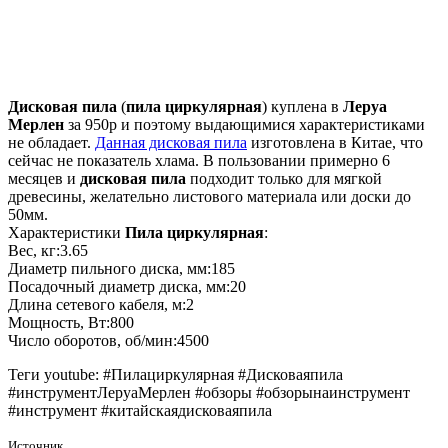
Дисковая пила
(
пила циркулярная
) куплена в
Леруа
Мерлен
за 950р и поэтому выдающимися характеристиками
не обладает.
Данная дисковая пила
изготовлена в Китае, что
сейчас не показатель хлама. В пользовании примерно 6
месяцев и
дисковая пила
подходит только для мягкой
древесины, желательно листового материала или доски до
50мм.
Характеристики
Пила циркулярная
:
Вес, кг:3.65
Диаметр пильного диска, мм:185
Посадочный диаметр диска, мм:20
Длина сетевого кабеля, м:2
Мощность, Вт:800
Число оборотов, об/мин:4500
Теги youtube: #Пилациркулярная #Дисковаяпила
#инструментЛеруаМерлен #обзоры #обзорынаинструмент
#инструмент #китайскаядисковаяпила
Источник