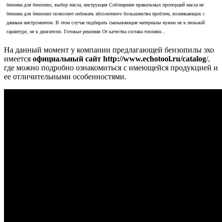
бензина для бензопил, выбор масла, инструкция Соблюдение правильных пропорций масла не
бензина для бензопил позволяет избежать абсолютного большинства проблем, возникающих с
данным инструментом. В этом случае подбирать смазывающие материалы нужно не к пильной
гарнитуре, не к двигателю. Готовые решения От качества состава топливн...
На данный момент у компании предлагающей бензопилы эхо
имеется
официальный сайт http://www.echotool.ru/catalog
/,
где можно подробно ознакомиться с имеющейся продукцией и
ее отличительными особенностями.