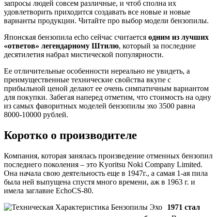
запросы людей совсем различные, и чтоб сполна их
удовлетворить приходится создавать все новые и новые
варианты продукции. Читайте про выбор модели бензопилы.
Японская бензопила echo сейчас считается
одним из лучших
«ответов» легендарному Штилю
, который за последние
десятилетия набрал мистической популярности.
Ее отличительные особенности нереально не увидеть, а
преимущественные технические свойства вкупе с
прибыльной ценой делают ее очень симпатичным вариантом
для покупки. Забегая наперед отметим, что стоимость на одну
из самых фаворитных моделей бензопилы эхо 3500 равна
8000-10000 рублей.
Коротко о производителе
Компания, которая занялась произведение отменных бензопил
последнего поколения – это Kyoritsu Noki Company Limited.
Она начала свою деятельность еще в 1947г., а самая 1-ая пила
была ней выпущена спустя много времени, аж в 1963 г. и
имела заглавие EchoCS-80.
1971 стал