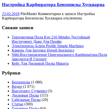
Настройка Карбюратора Бензопилы Хускварна
23.02.2018
PiloMaster
Комментарии
к записи Настройка
Карбюратора Бензопилы Хускварна
отключены
Свежие записи
Торцовочная Пила Kgs 216 Metabo Достойный
Инструмент Даже Для Профи
Электропила Action Profile Simple Machines
Камень Для Заточки Цепей Бензопил
Stihl.Восстановление Оригинального Карбюратора.Пила
Заводится И Глохнет
Кейс Для Дисковой Пилы Макита
Рубрики
Бензопилы
(1 080)
Видео
(1 071)
Высоторез, Сучкорез
(3)
Дисковые Пилы
(115)
Сабельные Пилы
(20)
Статьи
(369)
Торцевые Пилы
(64)