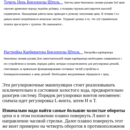
Точить Цепь Бензопилы Штиль...
Заточка цепи бензопилы своими руками Зуб цепи
строгает древесную породу подобно рубанку, а толщина стружки регулируется высотой
ограничителя. Насыщенная работа пилы приводит к резвому затуплению цепи. В течение 1-го
денька может потребоваться несколько заточек. Ухудшает делему и то, что зуб стремительно
тупится при встрече с грунтом. Не смазывается...
Настройка Карбюратора Бензопилы Штиль...
Настройка карбюратора
бензопилы своими руками Для самостоятельной опции карбюратора необходимо ознакомиться с
его устройством и уяснить порядок работ, которые осуществляются для регулировки деталей,
отвечающих за правильное функционирование составных частей устройства и
близкорасположенных к нему деталей. Необходимо аккуратненько обращаться с пред...
Эти регулировочные манипуляции стоит реализовывать
исключительно в состоянии холостого хода, предварительно
разогрев систему. Порядок регулировки винтов неизменен:
сначала идет регулировка L-винта, затем H и Т.
Изначально надо найти самые большие холостые обороты
цепи и в этом положении плавно повернуть Л винт в
направлении часовой стрелки. Далее плавно повернуть этот
же винт примерно на четверть оборотов в противоположном