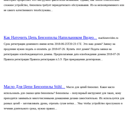
сложное устройство, бензопила требует периодического обслуживания. Из-за несвоевременного или
не самого качественного техобслужива...
Как Наточить Цепь Бензопилы Напильником Видео...
machinesvideo.ru
Срок регистрации доменного имени истек 2018-06-25T20:23:17Z. Это ваш домен? Заявку на
продление нужно подать и оплатить до 2018-07-26. Купить этот домен! Подача заявки на
регистрацию освобождающегося домена. Предполагаемая дата освобождения домена 2018-07-26
Правила регистрации Правила регистрации п.5.9. При прекращении делегирован...
Масло Для Цепи Бензопилы Stihl...
Масло для цепей бензопил. Какое масло
использовать для смазки цепи бензопилы? Бензопилы – популярный инструмент для таких, кому
приходится заниматься многочисленными домашними делами самостоятельно. Их используется для
разных целей – заготавливать дрова, отрезать сухие ветки… Увы чтобы устройство прослужило в
течении длительного срока, нужно правил...