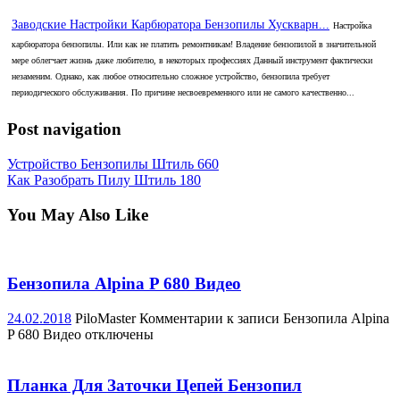
Заводские Настройки Карбюратора Бензопилы Хускварн...
Настройка
карбюратора бензопилы. Или как не платить ремонтникам! Владение бензопилой в значительной
мере облегчает жизнь даже любителю, в некоторых профессиях Данный инструмент фактически
незаменим. Однако, как любое относительно сложное устройство, бензопила требует
периодического обслуживания. По причине несвоевременного или не самого качественно...
Post navigation
Устройство Бензопилы Штиль 660
Как Разобрать Пилу Штиль 180
You May Also Like
Бензопила Alpina P 680 Видео
24.02.2018
PiloMaster
Комментарии
к записи Бензопила Alpina
P 680 Видео
отключены
Планка Для Заточки Цепей Бензопил