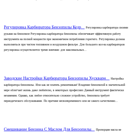
Регулировка Карбюратора Бензопилы Кедр...
Регулировка карбюратора своими
руками на бензопиле Регулировка карбюратора бензопилы обеспечивает эффективную работу
инструмента на полной мощности при экономичном потреблении горючего. Регулировка должна
выполняться при чистом топливном и воздушном фильтре. Для большего кол-ва карбюраторов
регулировка осуществляется тремя винтами: для максимальных...
Заводские Настройки Карбюратора Бензопилы Хускварн...
Настройка
карбюратора бензопилы. Или как не платить ремонтникам! Владение бензопилой в значительной
мере облегчает жизнь даже любителю, в некоторых профессиях Данный инструмент фактически
незаменим. Однако, как любое относительно сложное устройство, бензопила требует
периодического обслуживания. По причине несвоевременного или не самого качественно...
Смешивание Бензина С Маслом Для Бензопилы...
Пропорции масла не