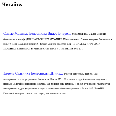
Читайте:
Самые Мощные Бензопилы Видео Видео...
Мега машины. Самые мощные
бензопилы в мире))) ДЛЯ НАСТОЯЩИХ МУЖЧИН!!!Мега машины. Самые мощные бензопилы в
мире))) ДЛЯ Реальных Парней!!! Самое мощное средство для 10 САМЫХ КРУТЫХ И
МОЩНЫХ БЕНЗОПИЛ В МИРЕBRAIN TIME ? 1. STIHL MS 661 2....
Замена Сальника Бензопилы Штиль...
Ремонт бензопилы Штиль 180:
неисправности и их устранение Бензопила Штиль MS 180 считается одной из самых надежных
посреди моделей собственного сектора. Но техника есть техника, и время от времени появляются
неисправности, для устранения которых может потребоваться ремонт stihl ms 180. ВАЖНО.
Опытный электрик слил в сеть секрет, как платить за эле...