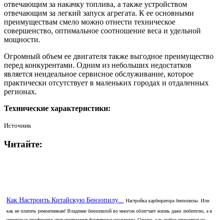
отвечающим за накачку топлива, а также устройством
отвечающим за легкий запуск агрегата. К ее основными
преимуществам смело можно отнести техническое
совершенство, оптимальное соотношение веса и удельной
мощности.
Огромный объем ее двигателя также выгодное преимущество
перед конкурентами. Одним из небольших недостатков
является неидеальное сервисное обслуживание, которое
практически отсутствует в маленьких городах и отдаленных
регионах.
Технические характеристики:
Источник
Читайте:
Как Настроить Китайскую Бензопилу...
Настройка карбюратора бензопилы. Или
как не платить ремонтникам! Владение бензопилой во многом облегчает жизнь даже любителю, а в
некоторых профессиях этот инструмент фактически незаменим. Однако, как любое относительно