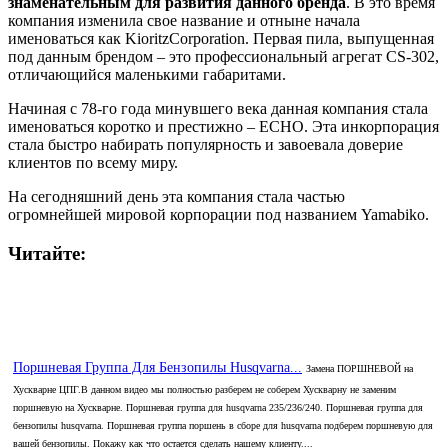
знаменательным для развития данного бренда
. В это время
компания изменила свое название и отныне начала
именоваться как KioritzCorporation. Первая пила, выпущенная
под данным брендом – это профессиональный агрегат CS-302,
отличающийся маленькими габаритами.
Начиная с 78-го года минувшего века данная компания стала
именоваться коротко и престижно – ECHO. Эта инкорпорация
стала быстро набирать популярность и завоевала доверие
клиентов по всему миру.
На сегодняшний день эта компания стала частью
огромнейшей мировой корпорации под названием Yamabiko.
Читайте:
Поршневая Группа Для Бензопилы Husqvarna...
Замена ПОРШНЕВОЙ на
Хускварне ЦПГ.В данном видео мы полностью разберем не соберем Хускварну не заменим
поршневую на Хускварне. Поршневая группа для husqvarna 235/236/240. Поршневая группа для
бензопилы husqvarna. Поршневая группа поршень в сборе для husqvarna подберем поршневую для
вашей бензопилы. Покажу как что остается сделать нашему клиенту....