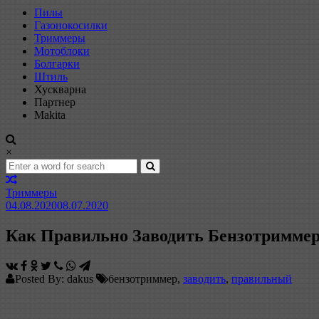
Пилы
Газонокосилки
Триммеры
Мотоблоки
Болгарки
Штиль
Хускварна
Партнер
Makita
×
Триммеры
04.08.2020
08.07.2020
Как Правильно Заводить Бензотримме
Posted By: dakus
бензотриммер,
заводить
,
правильный