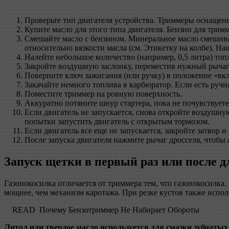
Проверьте тип двигателя устройства. Триммеры оснащены
Купите масло для этого типа двигателя. Бензин для тримм
Смешайте масло с бензином. Минеральное масло смешиваю
относительно вязкости масла (см. Этикетку на колбе). Н
Налейте небольшое количество (например, 0,5 литра) топл
Закройте воздушную заслонку, переместив нужный рычаг
Поверните ключ зажигания (или ручку) в положение «вкл
Закачайте немного топлива в карбюратор. Если есть ручн
Поместите триммер на ровную поверхность.
Аккуратно потяните шнур стартера, пока не почувствуете
Если двигатель не запускается, снова откройте воздушн
попытки запустить двигатель с открытым тормозом.
Если двигатель все еще не запускается, закройте затвор и
После запуска двигателя нажмите рычаг дросселя, чтобы 
Запуск щетки в первый раз или после д
Газонокосилка отличается от триммера тем, что газонокосилка.
мощнее, чем механизм каротажа. При резке кустов также испол
READ
Почему Бензотриммер Не Набирает Обороты
Литол или твердое масло используется для смазки зубчатых