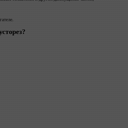
гателе.
усторез?