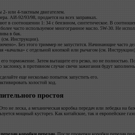
 2- или 4-тактным двигателем.
ера. АИ-92/93/98, продается на всех заправках.
т в соотношении 1: 34 с бензином, синтетическое. В соотноше
аиболее часто используемое многогранное масло. 5W-30. Не исп
ива в бак.
 (см. Инструкции).
ючено». Без этого триммер не запустится. Начинающие часто де
ая «качалка» с отдельной кнопкой или рычагом (см. Инструкции).
 его торможение. Затем вытащите его резко, но не полностью. По
ую заслонку, в противном случае свечи зажигания будут заполн
 сделайте еще несколько попыток запустить его.
активировать холостой ход.
лительного простоя
 Это не леска, а механическая коробка передач или лебедка на б
ьзуется мощный кусторез. Как китайские, так и европейские газ
 передач коробки передач.
После проверки коробки передач подг