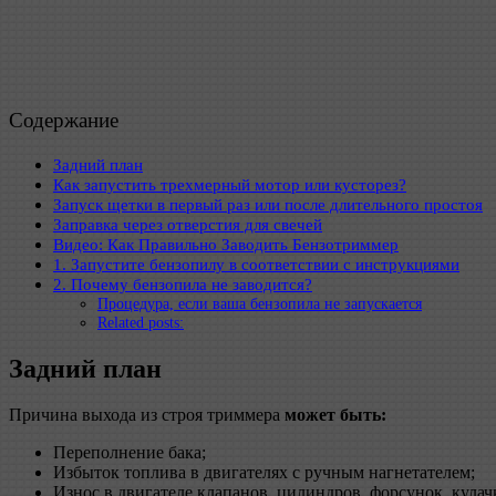
Содержание
Задний план
Как запустить трехмерный мотор или кусторез?
Запуск щетки в первый раз или после длительного простоя
Заправка через отверстия для свечей
Видео: Как Правильно Заводить Бензотриммер
1. Запустите бензопилу в соответствии с инструкциями
2. Почему бензопила не заводится?
Процедура, если ваша бензопила не запускается
Related posts:
Задний план
Причина выхода из строя триммера
может быть:
Переполнение бака;
Избыток топлива в двигателях с ручным нагнетателем;
Износ в двигателе клапанов, цилиндров, форсунок, кула