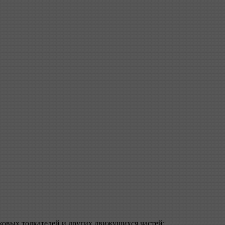
чковых толкателей и других движущихся частей;