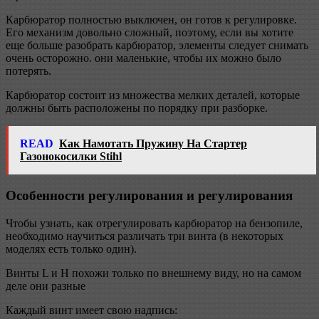
Карбюратор полностью выключен, он готов к регулировке.
Его механизм довольно сложный, поэтому, если вы хотите
еще больше разобрать карбюратор, элементы следует снимать
очень осторожно. они маленькие, чтобы их можно было
потерять.
Карбюратор состоит из множества мелких деталей, которые
должны быть расположены по порядку при разборке.
READ
Как Намотать Пружину На Стартер
Газонокосилки Stihl
Особенности регулирования и регулирования
Чтобы узнать, как отрегулировать карбюратор на бензопиле,
необходимо научиться различать три винта (в некоторых
моделях есть только один).
Винты L и H похожи только по внешнему виду, но на самом
деле они разные
Каждый винт имеет свою надпись: