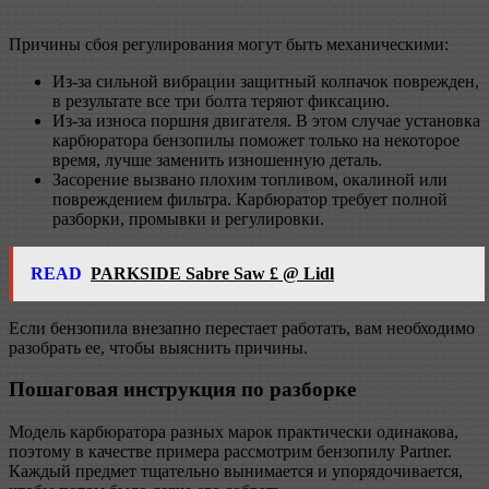
Причины сбоя регулирования могут быть механическими:
Из-за сильной вибрации защитный колпачок поврежден,
в результате все три болта теряют фиксацию.
Из-за износа поршня двигателя. В этом случае установка
карбюратора бензопилы поможет только на некоторое
время, лучше заменить изношенную деталь.
Засорение вызвано плохим топливом, окалиной или
повреждением фильтра. Карбюратор требует полной
разборки, промывки и регулировки.
READ
PARKSIDE Sabre Saw £ @ Lidl
Если бензопила внезапно перестает работать, вам необходимо
разобрать ее, чтобы выяснить причины.
Пошаговая инструкция по разборке
Модель карбюратора разных марок практически одинакова,
поэтому в качестве примера рассмотрим бензопилу Partner.
Каждый предмет тщательно вынимается и упорядочивается,