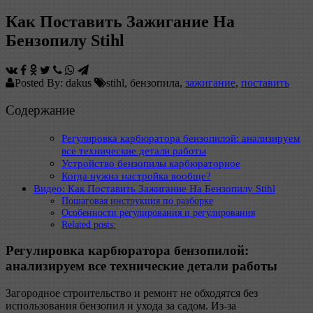
Как Поставить Зажигание На
Бензопилу Stihl
Posted By: dakus
stihl, бензопила,
зажигание
,
поставить
Содержание
Регулировка карбюратора бензопилой: анализируем
все технические детали работы
Устройство бензопилы карбюраторное
Когда нужна настройка вообще?
Видео: Как Поставить Зажигание На Бензопилу Stihl
Пошаговая инструкция по разборке
Особенности регулирования и регулирования
Related posts:
Регулировка карбюратора бензопилой:
анализируем все технические детали работы
Загородное строительство и ремонт не обходятся без
использования бензопил и ухода за садом. Из-за