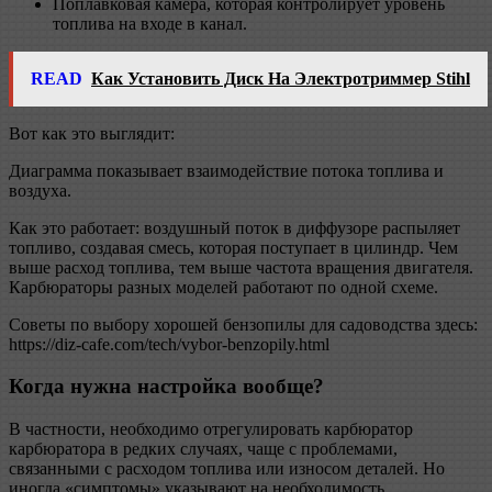
Поплавковая камера, которая контролирует уровень
топлива на входе в канал.
READ
Как Установить Диск На Электротриммер Stihl
Вот как это выглядит:
Диаграмма показывает взаимодействие потока топлива и
воздуха.
Как это работает: воздушный поток в диффузоре распыляет
топливо, создавая смесь, которая поступает в цилиндр. Чем
выше расход топлива, тем выше частота вращения двигателя.
Карбюраторы разных моделей работают по одной схеме.
Советы по выбору хорошей бензопилы для садоводства здесь:
https://diz-cafe.com/tech/vybor-benzopily.html
Когда нужна настройка вообще?
В частности, необходимо отрегулировать карбюратор
карбюратора в редких случаях, чаще с проблемами,
связанными с расходом топлива или износом деталей. Но
иногда «симптомы» указывают на необходимость