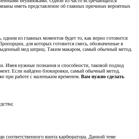
еленными неуввязками. Одной из часто встречающихся
 обязаны иметь представление об главных причинах вероятных
 одним из главных моментов будет то, как верно готовится
ропорции, для которых готовится смесь, обозначенные в
 обыденный мед шприц. Таким макаром, самый обычный метод.
ми. Имея нужные познания и способности, таковой подход
мент. Если найдено блокировки, самый обычный метод.
же при работе с маленьким временем.
Вам нужно сделать
дства;
щи соответственного винта карбюратора. Данной теме