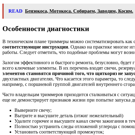
READ
Бензокоса, Мотокоса. Собираем, Заводим, Косим.
Особенности диагностики
В техническом плане триммеры можно систематизировать как с
соответствующие инструкции
. Однако на практике многие иг
работы. Следует отметить, что подобные проблемы могут возн
Залогом эффективного и быстрого ремонта, безусловно, будет 
всего ключевые элементы. В их перечень входят свечи, резерв
элементов становятся причиной того, что щиткориз не запу
двухтактных двигателях. Что касается этого параметра, то сле
например, с поршневой группой двигателей внутреннего сгоран
Часто владельцам триммеров приходится сталкиваться с ситуаци
еще не демонстрирует признаков жизни при попытке запуска дв
Выверните свечу;
Вытрите и высушите деталь (отжиг нежелательный)
Удалите горючее и высушите канал свечи зажигания в теч
Полностью устранить следы отложений углерода с помо
Установить соответствующий промежуток;