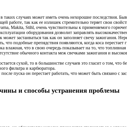
 в таких случаях может иметь очень нехорошие последствия. Б
ущей работе, так как ее излишек стремительно теряет свои свойст
rna, Makita, Stihl, очень чувствительны к применяемого горючег
эксплуатации оборудования дозволит заправлять высококачеств
 может застаиваться так как он заполняет свечу зажигания. Нере
 что подобные препядствия появляются, когда коса перестает г
ка влажная, что в свою очередь показывает на то, что топливная
отсутствие обычного контакта меж свечками зажигания и высок
остается сухой, то в большинстве случаев это гласит о том, что 
ного фильтра и карбюратора.
 после пуска он перестает работать, что может быть связано с 
ичины и способы устранения проблемы