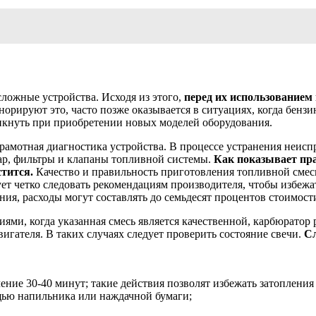
ложные устройства. Исходя из этого,
перед их использованием
норируют это, часто позже оказывается в ситуациях, когда бенз
икнуть при приобретении новых моделей оборудования.
грамотная диагностика устройства. В процессе устранения неисп
уар, фильтры и клапаны топливной системы.
Как показывает пра
стится.
Качество и правильность приготовления топливной смеси
дует четко следовать рекомендациям производителя, чтобы избеж
ия, расходы могут составлять до семьдесят процентов стоимост
ями, когда указанная смесь является качественной, карбюратор р
игателя. В таких случаях следует проверить состояние свечи.
Сл
ение 30-40 минут; такие действия позволят избежать затоплени
щью напильника или наждачной бумаги;