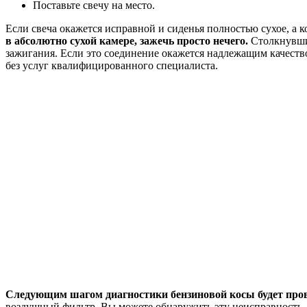
Поставьте свечу на место.
Если свеча окажется исправной и сиденья полностью сухое, а к
в абсолютно сухой камере, зажечь просто нечего.
Столкнувшис
зажигания. Если это соединение окажется надлежащим качество
без услуг квалифицированного специалиста.
Следующим шагом диагностики бензиновой косы будет пров
воздушный фильтр. Вы можете обнаружить эту неисправность, и