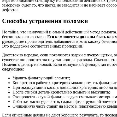
Беря во внимание специфику использования бензиновых тримме
заморочек будет то, что щетка не заводится и не набирает обо
дефектов.
Способы устранения поломки
Не тайна, что наилучший и самый действенный метод ремонта. 
бензино-масляная смесь.
Его компоненты должны быть как м
руководстве производителя, добавляется к хоть какому бензи
Это поддержка соответственных пропорций.
Достаточно нередко, если появляются задачи с пуском щетки,
существенно понизит эксплуатационные расходы. Сначала, ст
Поменять фильтр на новый. Если воздушный фильтр стал источ
следующее:
Удалить фильтрующий элемент;
Конкретно в рабочих критериях можно помыть фильтр и
При эксплуатации косы в домашних критериях либо на д
После стирки деталь кропотливо помыть и высушить;
Стопроцентно сухой фильтр следует смазывать моторным
Избытки масла удаляются, сжимая фильтрующий элемент
Очищенную часть ставят на место и пластмассовую кры
Если описанные деяния не дают хорошего результата, то посл