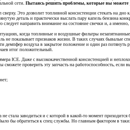
альной сети.
Пытаясь решить проблемы, которые вы можете р
л сверху. Это дозволит топливной консистенции стекать на дно 
нутую деталь и практически выслать пару капель бензина конк
о следует направить внимание на состояние свечки и, а именно,
итуациях, когда топливные и воздушные фильтры незапятнанные,
ель не показывает признаков жизни. В таких случаях бывалые 
ти демпфер воздуха в закрытое положение и один раз потянуть р
чаев итог положительный.
ммера ICE. Даже с высококачественной консистенцией и неплохо
ы сможете проверить эту запчасть на работоспособность, если 
нет;
са не стала заводиться и с которой в какой-то момент приходитс
было бы обратиться к спец службы. Но главным фактором в таки