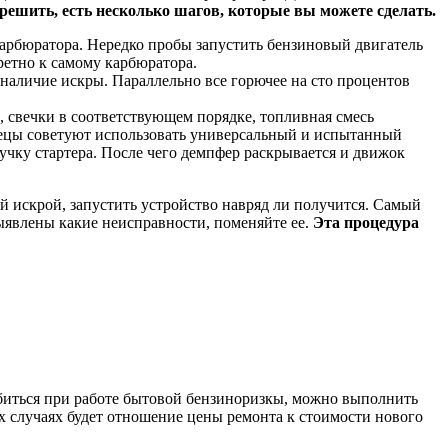
ешить, есть несколько шагов, которые вы можете сделать.
карбюратора. Нередко пробы запустить бензиновый двигатель
ретно к самому карбюратора.
 наличие искры. Параллельно все горючее на сто процентов
 свечки в соответствующем порядке, топливная смесь
спецы советуют использовать универсальный и испытанный
учку стартера. После чего демпфер раскрывается и движок
й искрой, запустить устройство навряд ли получится. Самый
выявлены какие неисправности, поменяйте ее.
Эта процедура
я биться при работе бытовой бензиноризкы, можно выполнить
х случаях будет отношение цены ремонта к стоимости нового