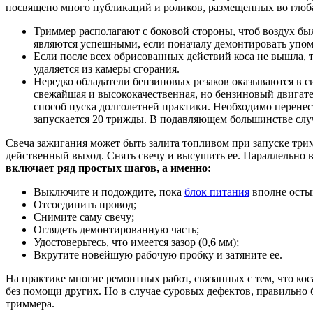
посвящено много публикаций и роликов, размещенных во глоб
Триммер располагают с боковой стороны, чтоб воздух бы
являются успешными, если поначалу демонтировать упомя
Если после всех обрисованных действий коса не вышла, т
удаляется из камеры сгорания.
Нередко обладатели бензиновых резаков оказываются в с
свежайшая и высококачественная, но бензиновый двигат
способ пуска долголетней практики. Необходимо перенес
запускается 20 трижды. В подавляющем большинстве слу
Свеча зажигания может быть залита топливом при запуске три
действенный выход. Снять свечу и высушить ее. Параллельно в
включает ряд простых шагов, а именно:
Выключите и подождите, пока
блок питания
вполне осты
Отсоединить провод;
Снимите саму свечу;
Оглядеть демонтированную часть;
Удостоверьтесь, что имеется зазор (0,6 мм);
Вкрутите новейшую рабочую пробку и затяните ее.
На практике многие ремонтных работ, связанных с тем, что ко
без помощи других. Но в случае суровых дефектов, правильно 
триммера.