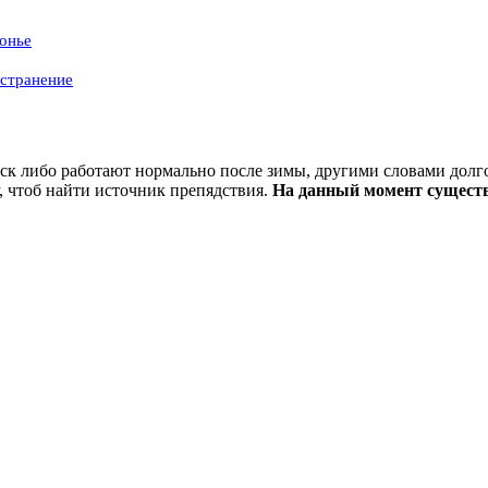
онье
устранение
ск либо работают нормально после зимы, другими словами дол
, чтоб найти источник препядствия.
На данный момент существ