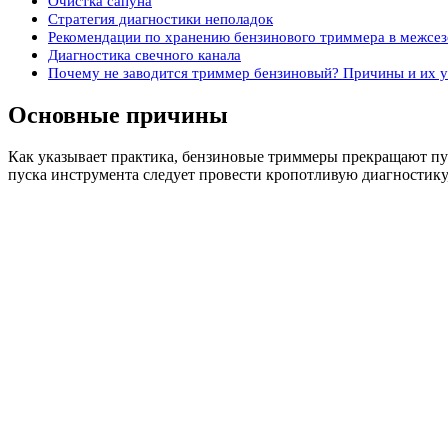
Очистка сапуна
Стратегия диагностики неполадок
Рекомендации по хранению бензинового триммера в межсез
Диагностика свечного канала
Почему не заводится триммер бензиновый? Причины и их 
Основные причины
Как указывает практика, бензиновые триммеры прекращают пу
пуска инструмента следует провести кропотливую диагностику