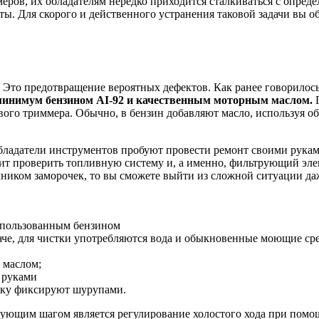
ров, их обладателям нередко приходится сталкиваться с опред
роты. Для скорого и действенного устранения таковой задачи вы
Это предотвращение вероятных дефектов. Как ранее говорилось,
инимум бензином AI-92 и качественным моторным маслом.
П
нового триммера. Обычно, в бензин добавляют масло, используя
 обладатели инструментов пробуют провести ремонт своими рука
оит проверить топливную систему и, а именно, фильтрующий эле
ником заморочек, то вы сможете выйти из сложной ситуации да
спользованным бензином
аче, для чистки употребляются вода и обыкновенные моющие сре
 маслом;
 руками
шку фиксируют шурупами.
едующим шагом является регулирование холостого хода при помо