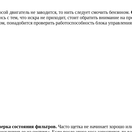
осой двигатель не заводится, то нить следует смочить бензином.
ь с тем, что искра не приходит, стоит обратить внимание на п
м, понадобится проверить работоспособность блока управления 
ерка состояния фильтров.
Часто щетка не начинает хорошо или
сключив ее из системы. Если после этого коса запустится, то в