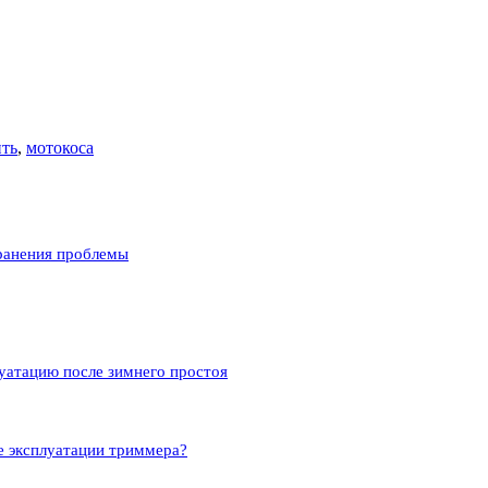
ить
,
мотокоса
ранения проблемы
луатацию после зимнего простоя
е эксплуатации триммера?