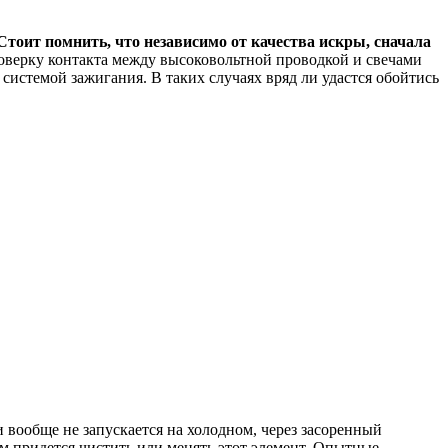
Стоит помнить, что независимо от качества искры, сначала
роверку контакта между высоковольтной проводкой и свечами
системой зажигания. В таких случаях вряд ли удастся обойтись
 вообще не запускается на холодном, через засоренный
ам придется чистить или менять этот элемент. Опытные