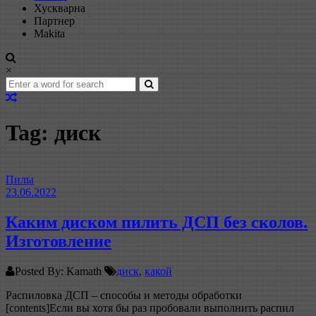
Хускварна
Партнер
Makita
×
Tag: диск
Пилы
23.06.2022
Каким диском пилить ДСП без сколов.
Изготовление
Posted By: Kamath
диск
,
какой
Распиловка ДСП – способы и методы обработки
[contents]Если вы хотя бы раз пробовали выполнить распил