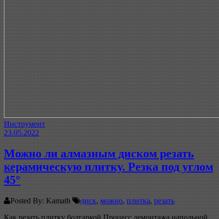
Инструмент
23.05.2022
Можно ли алмазным диском резать
керамическую плитку. Резка под углом
45°
Posted By: Kamath
диск
,
можно
,
плитка
,
резать
Как резать плитку болгаркой Процесс демонтажа напольной