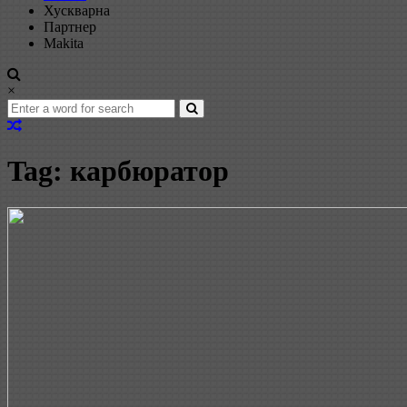
Хускварна
Партнер
Makita
×
Tag: карбюратор