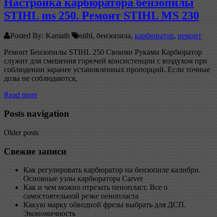
Настройка карбюратора бензопилы
STIHL ms 250. Ремонт STIHL MS 230
Posted By: Kamath
stihl, бензопила,
карбюратор
,
ремонт
Ремонт Бензопилы STIHL 250 Своими Руками Карбюратор
служит для смешения горючей консистенции с воздухом при
соблюдении заранее установленных пропорций. Если точные
дозы не соблюдаются,
Read more
Posts navigation
Older posts
Свежие записи
Как регулировать карбюратор на бензопиле калибри.
Основные узлы карбюратора Carver
Как и чем можно отрезать пенопласт. Все о
самостоятельной резке пенопласта
Какую марку обводной фрезы выбрать для ДСП.
Экономичность